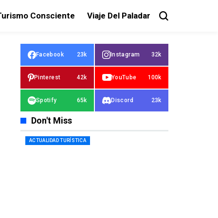
Turismo Consciente
Viaje Del Paladar
Facebook
23k
Instagram
32k
Pinterest
42k
YouTube
100k
Spotify
65k
Discord
23k
Don't Miss
ACTUALIDAD TURÍSTICA