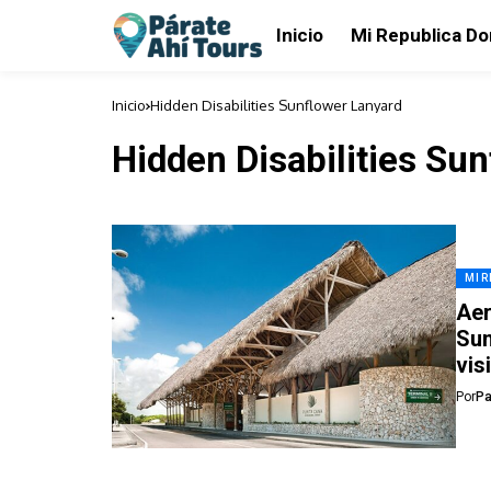
Inicio
Mi Republica D
Inicio
Hidden Disabilities Sunflower Lanyard
Hidden Disabilities Su
MI 
Aer
Sun
vis
Por
Pa