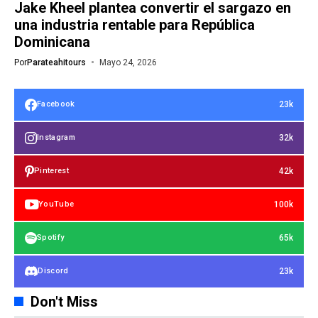
Jake Kheel plantea convertir el sargazo en
una industria rentable para República
Dominicana
Por
Parateahitours
Mayo 24, 2026
23k
Facebook
32k
Instagram
42k
Pinterest
100k
YouTube
65k
Spotify
23k
Discord
Don't Miss