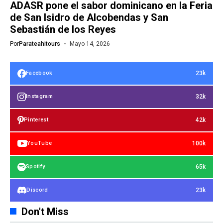
ADASR pone el sabor dominicano en la Feria
de San Isidro de Alcobendas y San
Sebastián de los Reyes
Por
Parateahitours
Mayo 14, 2026
23k
Facebook
32k
Instagram
42k
Pinterest
100k
YouTube
65k
Spotify
23k
Discord
Don't Miss