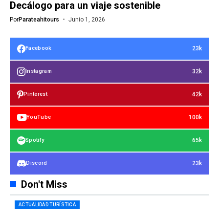
Decálogo para un viaje sostenible
Por
Parateahitours
Junio 1, 2026
23k
Facebook
32k
Instagram
42k
Pinterest
100k
YouTube
65k
Spotify
23k
Discord
Don't Miss
ACTUALIDAD TURÍSTICA