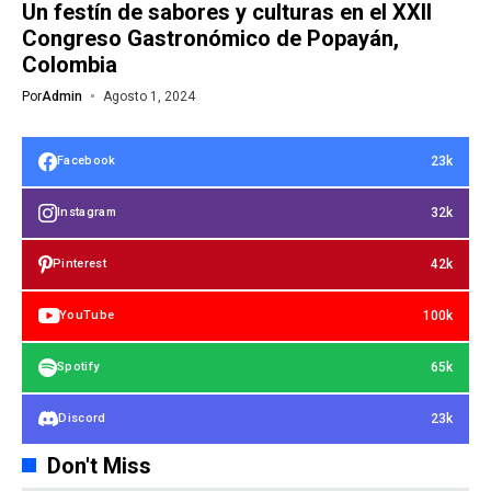
Un festín de sabores y culturas en el XXII
Congreso Gastronómico de Popayán,
Colombia
Por
Admin
Agosto 1, 2024
23k
Facebook
32k
Instagram
42k
Pinterest
100k
YouTube
65k
Spotify
23k
Discord
Don't Miss