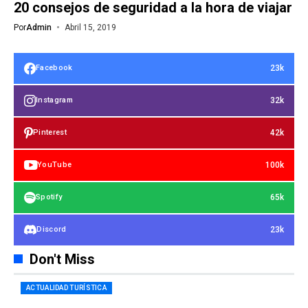
20 consejos de seguridad a la hora de viajar
Por
Admin
Abril 15, 2019
23k
Facebook
32k
Instagram
42k
Pinterest
100k
YouTube
65k
Spotify
23k
Discord
Don't Miss
ACTUALIDAD TURÍSTICA