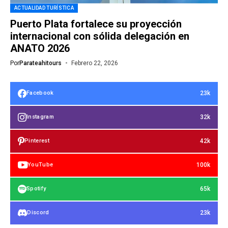
ACTUALIDAD TURÍSTICA
Puerto Plata fortalece su proyección
internacional con sólida delegación en
ANATO 2026
Por
Parateahitours
Febrero 22, 2026
23k
Facebook
32k
Instagram
42k
Pinterest
100k
YouTube
65k
Spotify
23k
Discord