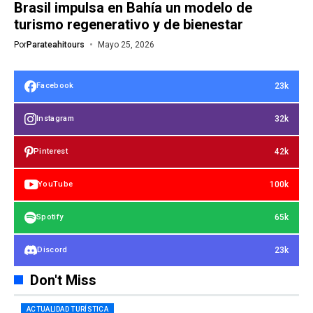
Brasil impulsa en Bahía un modelo de
turismo regenerativo y de bienestar
Por
Parateahitours
Mayo 25, 2026
23k
Facebook
32k
Instagram
42k
Pinterest
100k
YouTube
65k
Spotify
23k
Discord
Don't Miss
ACTUALIDAD TURÍSTICA