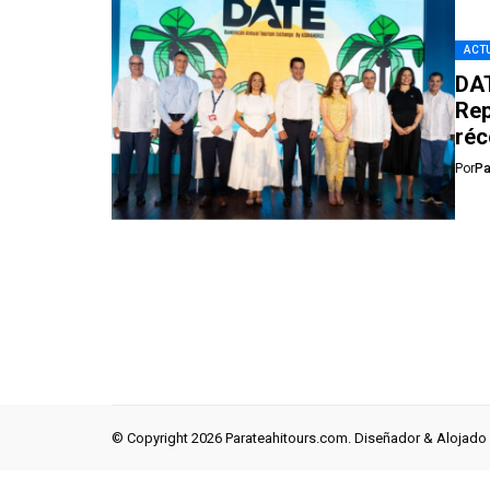
ACTU
DAT
Rep
réc
Por
Pa
© Copyright 2026 Parateahitours.com. Diseñador & Alojado