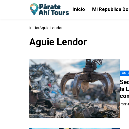
Inicio
Mi Republica D
Inicio
Aguie Lendor
Aguie Lendor
ACTU
Sec
la 
con
Por
Pa