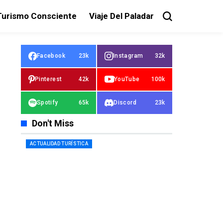
Turismo Consciente
Viaje Del Paladar
Facebook
23k
Instagram
32k
Pinterest
42k
YouTube
100k
Spotify
65k
Discord
23k
Don't Miss
ACTUALIDAD TURÍSTICA