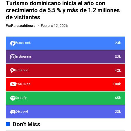
Turismo dominicano inicia el año con
crecimiento de 5.5 % y más de 1.2 millones
de visitantes
Por
Parateahitours
Febrero 12, 2026
23k
Facebook
32k
Instagram
42k
Pinterest
100k
YouTube
65k
Spotify
23k
Discord
Don't Miss